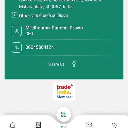
designed to meet the evolving needs of modern brands.
Maharashtra, 400067, India
Other सम्पर्क करने का विवरण
With more than three decades of experience, we design
and deliver reliable packaging solutions using advanced
Mr Bhoumik Panchal Pravin
CEO
technology, premium materials, and industry expertise.
Our focus on innovation, consistency, and customer
08045804124
satisfaction has helped us build long-term relationships
with businesses across India and international markets.
Share Us
Our Vision
Our vision is simple and clear to be a leading company in
the domain by working with the concepts of innovation,
continual improvement of products
Know More
Our