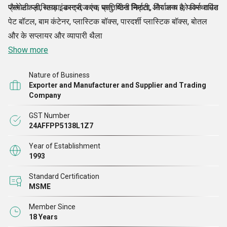
जैसे लकड़ी, चमड़ा, कागज, कांच, धातु, चीनी मिट्टी, और अन्य को विस्थापित
प्रभोटी प्लास्टिक इंडस्ट्रीज एक प्रतिष्ठित निर्माता, निर्यातक है, फार्मा राउंड
पेट बॉटल, बाम कंटेनर, प्लास्टिक बॉक्स, पारदर्शी प्लास्टिक बॉक्स, बोतल
और के सप्लायर और व्यापारी थैला
Show more
Nature of Business
Exporter and Manufacturer and Supplier and Trading
Company
GST Number
24AFFPP5138L1Z7
Year of Establishment
1993
Standard Certification
MSME
Member Since
18 Years