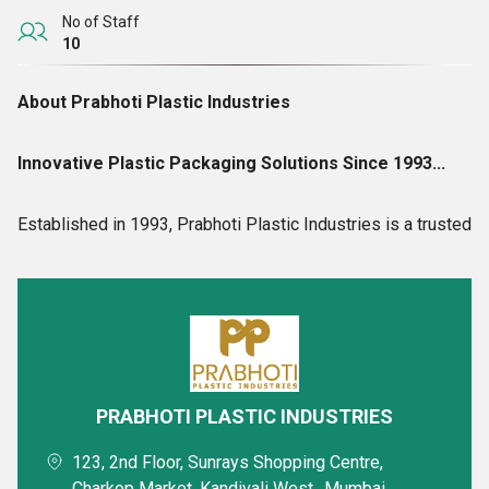
No of Staff
10
About Prabhoti Plastic Industries
Innovative Plastic Packaging Solutions Since 1993...
Established in 1993, Prabhoti Plastic Industries is a trusted
provider of high-quality plastic packaging solutions serving
industries such as pharmaceuticals, cosmetics, Personal
care, healthcare, nutraceuticals, chemical, Food and
consumer care.
Based in Vapi–Gujarat and Mumbai, we specialize in
PRABHOTI PLASTIC INDUSTRIES
Bottles & Jars, caps & closures, plastic pumps, Transparent
123, 2nd Floor, Sunrays Shopping Centre,
plastic containers and customized packaging solutions
Charkop Market, Kandivali West,, Mumbai,